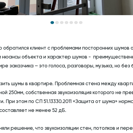
ю обратился клиент с проблемами посторонних шумов от
и нюансы объекта и характер шумов - преимущественн
ре заказчика – это голоса, разговоры, музыка, но без 
изить шумы в квартире. Проблемная стена между квар
ной 250мм, собственная звукоизоляция которого не пр
. При этом по СП 51.13330.2011 «Защита от шума» норма
оставляет не менее 52 дБ.
няли решение, что звукоизоляции стен, потолков и пер